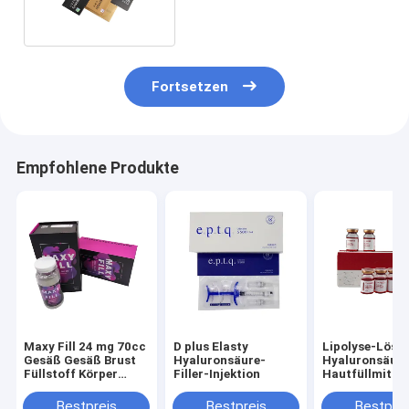
Fortsetzen
Empfohlene Produkte
Maxy Fill 24 mg 70cc
D plus Elasty
Lipolyse-Lösu
Gesäß Gesäß Brust
Hyaluronsäure-
Hyaluronsäur
Füllstoff Körper
Filler-Injektion
Hautfüllmittel
Füllstoff maxyfill
Bestpreis
Bestpreis
Bestprei