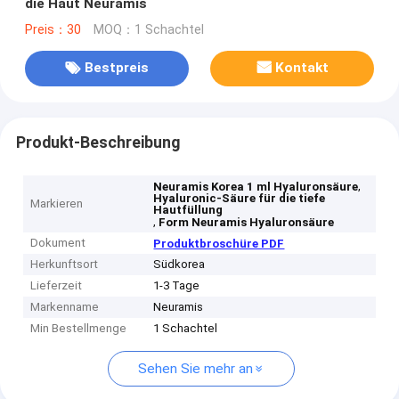
die Haut Neuramis
Preis：30
MOQ：1 Schachtel
Bestpreis
Kontakt
Produkt-Beschreibung
,
Neuramis Korea 1 ml Hyaluronsäure
Hyaluronic-Säure für die tiefe
Markieren
Hautfüllung
,
Form Neuramis Hyaluronsäure
Dokument
Produktbroschüre PDF
Herkunftsort
Südkorea
Lieferzeit
1-3 Tage
Markenname
Neuramis
Min Bestellmenge
1 Schachtel
Sehen Sie mehr an