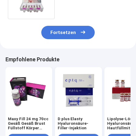
verbundener
Antiquerpuffiness
Fortsetzen
Empfohlene Produkte
Maxy Fill 24 mg 70cc
D plus Elasty
Lipolyse-Lösu
Gesäß Gesäß Brust
Hyaluronsäure-
Hyaluronsäur
Füllstoff Körper
Filler-Injektion
Hautfüllmittel
Füllstoff maxyfill