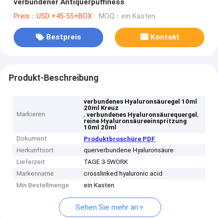
verbundener Antiquerpuffiness
Preis：USD +45-55+BOX
MOQ：ein Kasten
Bestpreis
Kontakt
Produkt-Beschreibung
verbundenes Hyaluronsäuregel 10ml
20ml Kreuz
Markieren
,
,
verbundenes Hyaluronsäurequergel
reine Hyaluronsäureeinspritzung
10ml 20ml
Dokument
Produktbroschüre PDF
Herkunftsort
querverbundene Hyaluronsäure
Lieferzeit
TAGE 3-5WORK
Markenname
crosslinked hyaluronic acid
Min Bestellmenge
ein Kasten
Sehen Sie mehr an