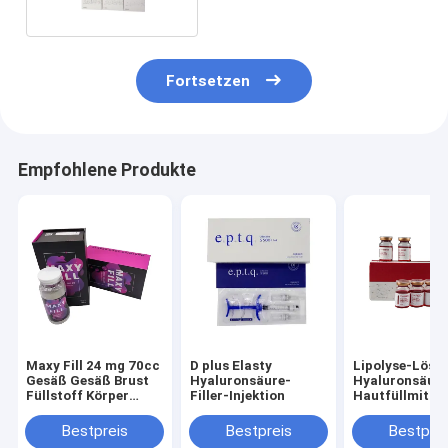
Fortsetzen
Empfohlene Produkte
Maxy Fill 24 mg 70cc
D plus Elasty
Lipolyse-Lösu
Gesäß Gesäß Brust
Hyaluronsäure-
Hyaluronsäur
Füllstoff Körper
Filler-Injektion
Hautfüllmittel
Füllstoff maxyfill
Bestpreis
Bestpreis
Bestprei