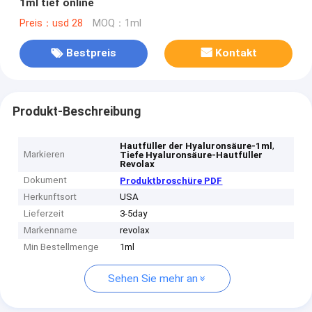
1ml tief online
Preis：usd 28
MOQ：1ml
Bestpreis
Kontakt
Produkt-Beschreibung
,
Hautfüller der Hyaluronsäure-1ml
Markieren
Tiefe Hyaluronsäure-Hautfüller
Revolax
Dokument
Produktbroschüre PDF
Herkunftsort
USA
Lieferzeit
3-5day
Markenname
revolax
Min Bestellmenge
1ml
Sehen Sie mehr an