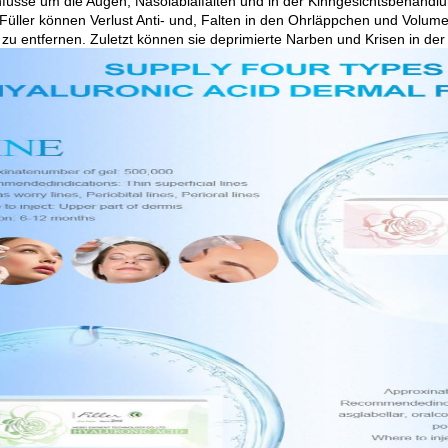
füsse um die Augen, Nasolabialfalten und in der Kinngesichtsbehandlu
 Füller können Verlust Anti- und, Falten in den Ohrläppchen und Volum
zu entfernen. Zuletzt können sie deprimierte Narben und Krisen in der