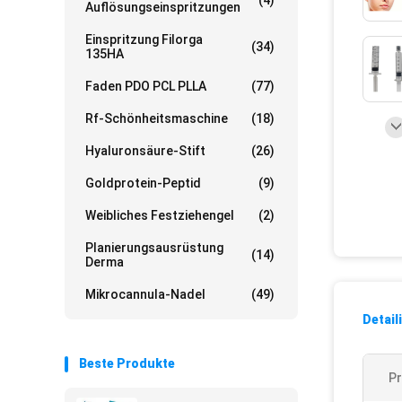
(4)
Auflösungseinspritzungen
Einspritzung Filorga
(34)
135HA
Faden PDO PCL PLLA
(77)
Rf-Schönheitsmaschine
(18)
Hyaluronsäure-Stift
(26)
Goldprotein-Peptid
(9)
Weibliches Festziehengel
(2)
Planierungsausrüstung
(14)
Derma
Mikrocannula-Nadel
(49)
Detail
Beste Produkte
P