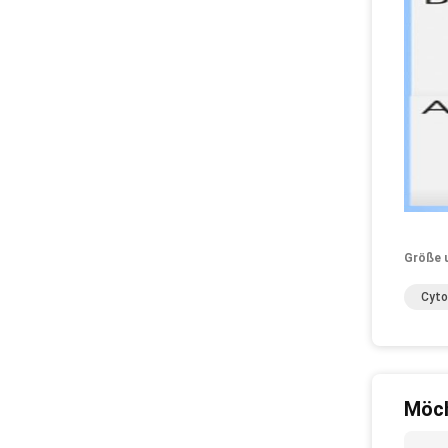
Größe 
Cyto
Möch