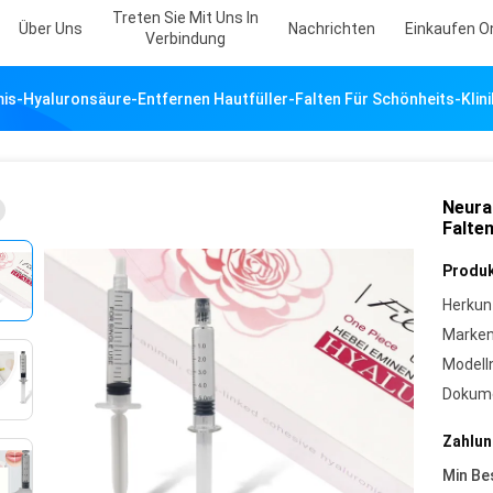
Treten Sie Mit Uns In
Über Uns
Nachrichten
Einkaufen O
Verbindung
is-Hyaluronsäure-Entfernen Hautfüller-Falten Für Schönheits-Klini
Neura
Falten
Produk
Herkun
Marke
Model
Dokum
Zahlun
Min Be