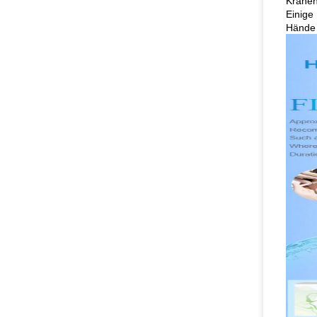
Krähen
Einige
Hände 