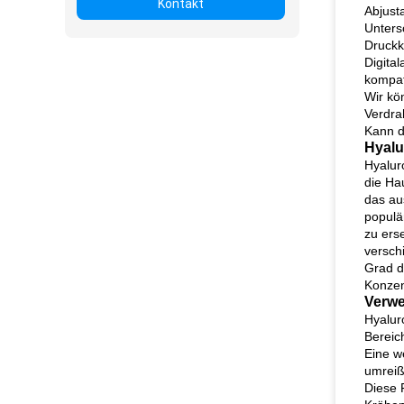
Kontakt
Abjust
Unters
Druckk
Digita
kompat
Wir kö
Verdra
Kann d
Hyalu
Hyalur
die Ha
das au
populä
zu ers
versch
Grad d
Konzen
Verwe
Hyalur
Bereic
Eine w
umreiß
Diese F