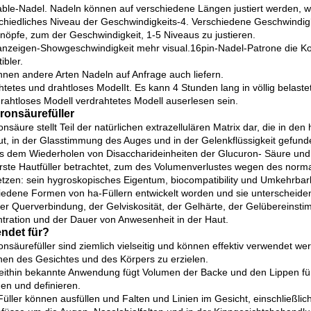
able-Nadel. Nadeln können auf verschiedene Längen justiert werden, 
chiedliches Niveau der Geschwindigkeits-4. Verschiedene Geschwindigke
nöpfe, zum der Geschwindigkeit, 1-5 Niveaus zu justieren.
lanzeigen-Showgeschwindigkeit mehr visual.16pin-Nadel-Patrone die Ko
ibler.
nnen andere Arten Nadeln auf Anfrage auch liefern.
htetes und drahtloses ModelIt. Es kann 4 Stunden lang in völlig bela
rahtloses Modell verdrahtetes Modell auserlesen sein.
ronsäurefüller
onsäure stellt Teil der natürlichen extrazellulären Matrix dar, die in 
ut, in der Glasstimmung des Auges und in der Gelenkflüssigkeit gefunde
s dem Wiederholen von Disaccharideinheiten der Glucuron- Säure und 
rste Hautfüller betrachtet, zum des Volumenverlustes wegen des norma
etzen: sein hygroskopisches Eigentum, biocompatibility und Umkehrbark
iedene Formen von ha-Füllern entwickelt worden und sie unterscheiden s
er Querverbindung, der Gelviskosität, der Gelhärte, der Gelübereins
tration und der Dauer von Anwesenheit in der Haut.
ndet für?
onsäurefüller sind ziemlich vielseitig und können effektiv verwendet w
hen des Gesichtes und des Körpers zu erzielen.
eithin bekannte Anwendung fügt Volumen der Backe und den Lippen für 
en und definieren.
üller können ausfüllen und Falten und Linien im Gesicht, einschließlich S