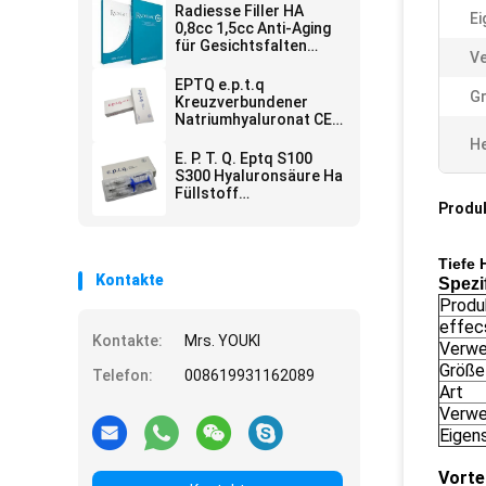
Radiesse Filler HA
Ei
0,8cc 1,5cc Anti-Aging
für Gesichtsfalten
V
entfernen
EPTQ e.p.t.q
Gr
Kreuzverbundener
Natriumhyaluronat CE-
zertifizierter HA-
He
Füllstoff
E. P. T. Q. Eptq S100
S300 Hyaluronsäure Ha
Füllstoff
Produ
Faltenfüllstoff
Tiefe 
Kontakte
Spezi
Prod
effec
Kontakte:
Mrs. YOUKI
Verw
Größe
Telefon:
008619931162089
Art
Verw
Eigen
Vorte