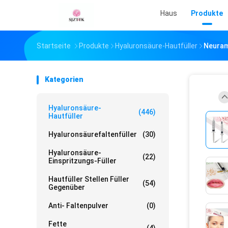
Haus
Produkte
Startseite
Produkte
Hyaluronsäure-Hautfüller
Neuram
Kategorien
Hyaluronsäure-
(446)
Hautfüller
Hyaluronsäurefaltenfüller
(30)
Hyaluronsäure-
(22)
Einspritzungs-Füller
Hautfüller Stellen Füller
(54)
Gegenüber
Anti- Faltenpulver
(0)
Fette