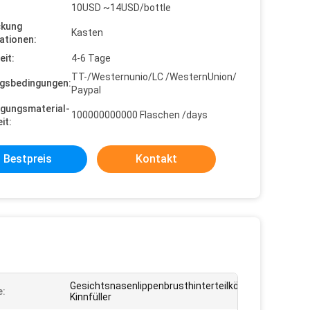
10USD ~14USD/bottle
ckung
Kasten
ationen:
eit:
4-6 Tage
TT-/Westernunio/LC /WesternUnion/
gsbedingungen:
Paypal
gungsmaterial-
100000000000 Flaschen /days
it:
Bestpreis
Kontakt
Gesichtsnasenlippenbrusthinterteilkörper-
e:
Kinnfüller