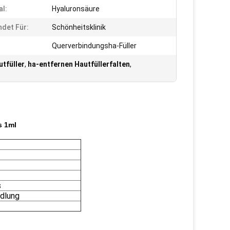
al:
Hyaluronsäure
det Für:
Schönheitsklinik
Querverbindungsha-Füller
tfüller
,
ha-entfernen Hautfüllerfalten
,
s 1ml
s
ndlung