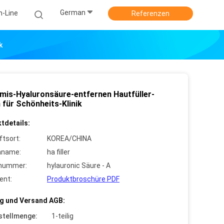
German
n-Line
Referenzen
k
mis-Hyaluronsäure-entfernen Hautfüller-
 für Schönheits-Klinik
tdetails:
ftsort:
KOREA/CHINA
nname:
ha filler
lnummer:
hylauronic Säure - A
ent:
Produktbroschüre PDF
g und Versand AGB:
stellmenge:
1-teilig