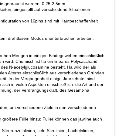
wie gebraucht worden. 0.25-2.5mm.
iten, eingestellt auf verschiedene Situationen.
nfiguration von 16pins sind mit Hautbeschaffenheit
stetem drahtlosem Modus ununterbrochen arbeiten.
den hohen Mengen in einigen Bindegeweben einschließlich
n wird. Chemisch ist ha ein lineares Polysaccharid,
des N-acetylglucosamine besteht. Ha wird der als
len Alterns einschließlich aus verschiedenen Gründen
eit. In der Vergangenheit einige Jahrzehnte, sind
ich in vielen Aspekten einschließlich: die Art und der
timmung, der Verdrängungskraft, des Gesamt-ha
erden, um verschiedene Ziele in den verschiedenen
größere Fülle hinzu; Füller können das jawline auch
tirnrunzelnlinien, tiefe Stirnlinien, Lächelnlinien,