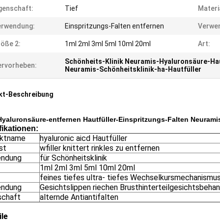
genschaft:
Tief
Materi
erwendung:
Einspritzungs-Falten entfernen
Verwen
öße 2:
1ml 2ml 3ml 5ml 10ml 20ml
Art:
Schönheits-Klinik Neuramis-Hyaluronsäure-Hau
rvorheben:
Neuramis-Schönheitsklinik-ha-Hautfüller
kt-Beschreibung
Hyaluronsäure-entfernen Hautfüller-Einspritzungs-Falten Neurami
fikationen:
uktname
hyaluronic aicd Hautfüller
st
wfiller knittert rinkles zu entfernen
endung
für Schönheitsklinik
1ml 2ml 3ml 5ml 10ml 20ml
feines tiefes ultra- tiefes Wechselkursmechanismu
endung
Gesichtslippen riechen Brusthinterteilgesichtsbeha
schaft
alternde Antiantifalten
ile