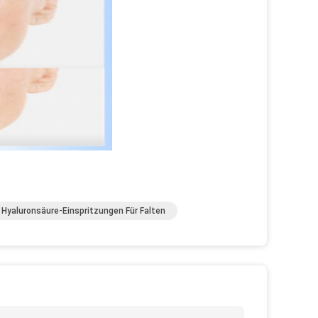
Hyaluronsäure-Einspritzungen Für Falten