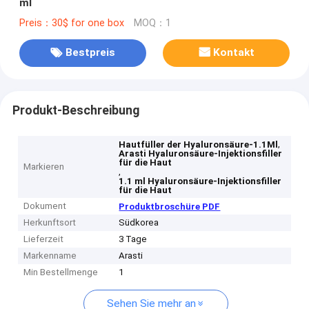
ml
Preis：30$ for one box
MOQ：1
Bestpreis
Kontakt
Produkt-Beschreibung
,
Hautfüller der Hyaluronsäure-1.1Ml
Arasti Hyaluronsäure-Injektionsfiller
für die Haut
Markieren
,
1.1 ml Hyaluronsäure-Injektionsfiller
für die Haut
Dokument
Produktbroschüre PDF
Herkunftsort
Südkorea
Lieferzeit
3 Tage
Markenname
Arasti
Min Bestellmenge
1
Sehen Sie mehr an