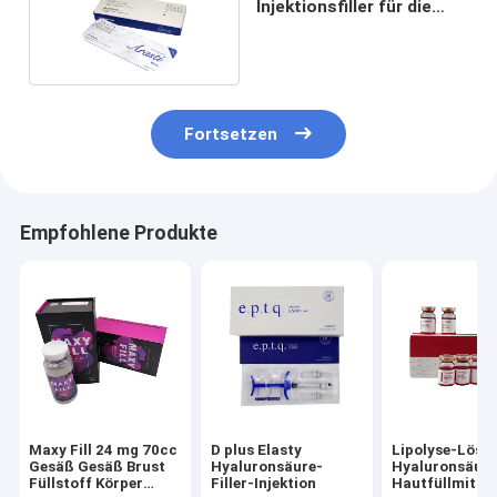
Injektionsfiller für die
Haut 1,1 ml
Fortsetzen
Empfohlene Produkte
Maxy Fill 24 mg 70cc
D plus Elasty
Lipolyse-Lösu
Gesäß Gesäß Brust
Hyaluronsäure-
Hyaluronsäur
Füllstoff Körper
Filler-Injektion
Hautfüllmittel