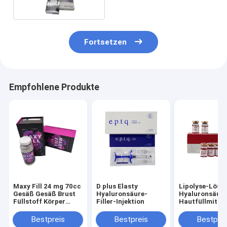
Fortsetzen
Empfohlene Produkte
Maxy Fill 24 mg 70cc
D plus Elasty
Lipolyse-Lösu
Gesäß Gesäß Brust
Hyaluronsäure-
Hyaluronsäur
Füllstoff Körper
Filler-Injektion
Hautfüllmittel
Füllstoff maxyfill
Bestpreis
Bestpreis
Bestprei