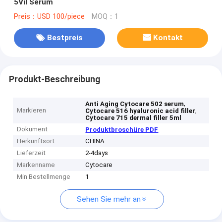
5Vil Serum
Preis：USD 100/piece
MOQ：1
Bestpreis
Kontakt
Produkt-Beschreibung
,
Anti Aging Cytocare 502 serum
Markieren
,
Cytocare 516 hyaluronic acid filler
Cytocare 715 dermal filler 5ml
Dokument
Produktbroschüre PDF
Herkunftsort
CHINA
Lieferzeit
2-4days
Markenname
Cytocare
Min Bestellmenge
1
Sehen Sie mehr an