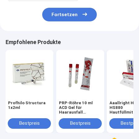
Fortsetzen
Empfohlene Produkte
Profhilo Structura
PRP-Röhre 10 ml
Aaallright HS
1x2ml
ACD Gel für
HS880
Haarausfall
Hautfüllmittel
Thrombozytenreiche
Flüssigverband
Plastik-Prp-
Aging
Bestpreis
Bestpreis
Bestprei
Zentrifuge
Faltenfüllmitte