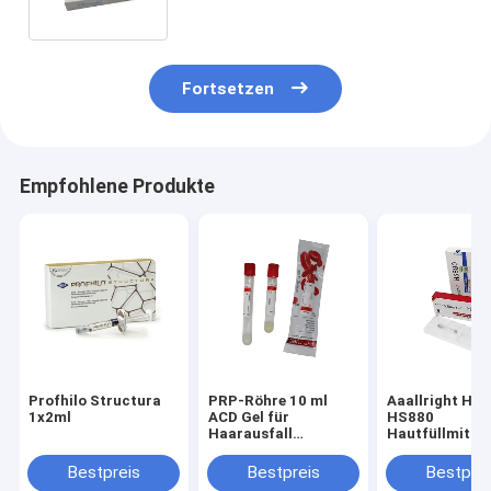
Dermalax 20 mg/ml
Fortsetzen
Empfohlene Produkte
Profhilo Structura
PRP-Röhre 10 ml
Aaallright HS
1x2ml
ACD Gel für
HS880
Haarausfall
Hautfüllmittel
Thrombozytenreiche
Flüssigverband
Plastik-Prp-
Aging
Bestpreis
Bestpreis
Bestprei
Zentrifuge
Faltenfüllmitte