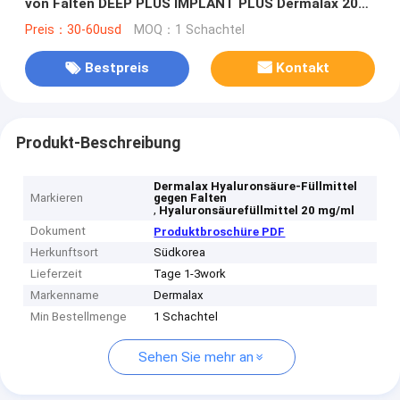
von Falten DEEP PLUS IMPLANT PLUS Dermalax 20
mg/ml
Preis：30-60usd
MOQ：1 Schachtel
Bestpreis
Kontakt
Produkt-Beschreibung
Dermalax Hyaluronsäure-Füllmittel
Markieren
gegen Falten
,
Hyaluronsäurefüllmittel 20 mg/ml
Dokument
Produktbroschüre PDF
Herkunftsort
Südkorea
Lieferzeit
Tage 1-3work
Markenname
Dermalax
Min Bestellmenge
1 Schachtel
Sehen Sie mehr an