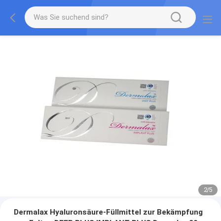
2
/
5
Dermalax Hyaluronsäure-Füllmittel zur Bekämpfung