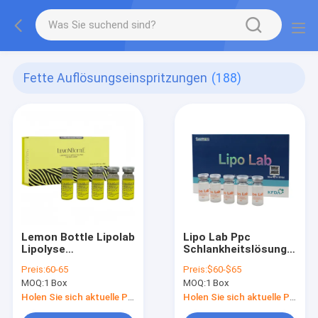
Fette Auflösungseinspritzungen
(188)
Lemon Bottle Lipolab
Lipo Lab Ppc
Lipolyse
Schlankheitslösung
Gewichtsverlust
Fettlösung Lipo Lab
Preis:
60-65
Preis:
$60-$65
10ml X 5 Fettabbau
Injektion V-Linie
MOQ:
1 Box
MOQ:
1 Box
Kabelline
Holen Sie sich aktuelle Preis
Holen Sie sich aktuelle Preis