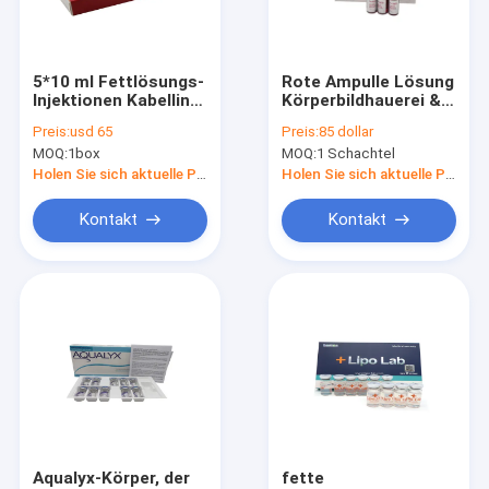
Fabrik-Ausflug
Qualitätskontrolle
5*10 ml Fettlösungs-
Rote Ampulle Lösung
Injektionen Kabelline
Körperbildhauerei &
Treten Sie mit uns in Verbindung
Lipolytische Lösung
Abnehmen
Preis:
usd 65
Preis:
85 dollar
zur Abnehmung
Lipolytische
MOQ:
1box
MOQ:
1 Schachtel
Kebella Lipolyse
Körperfettlösung
Nachrichten
Holen Sie sich aktuelle Preis
Holen Sie sich aktuelle Preis
Fordern Sie ein Zitat
Kontakt
Kontakt
Shopping Online
Hyaluronsäure-Hautfüller
Hyaluronsäurefaltenfüller
Hyaluronsäure-Einspritzungs-Füller
Aqualyx-Körper, der
fette