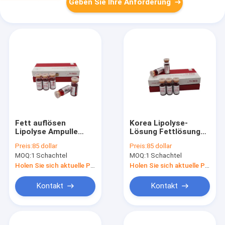
Geben Sie Ihre Anforderung
Fett auflösen
Korea Lipolyse-
Lipolyse Ampulle
Lösung Fettlösungs-
Rote Ampulle Lösung
Injektionsmittel
Preis:
85 dollar
Preis:
85 dollar
Lipolytische Injektion
Schlankheitsmittel
MOQ:
1 Schachtel
MOQ:
1 Schachtel
Die rote Ampulle-
Lösung
Holen Sie sich aktuelle Preis
Holen Sie sich aktuelle Preis
Kontakt
Kontakt