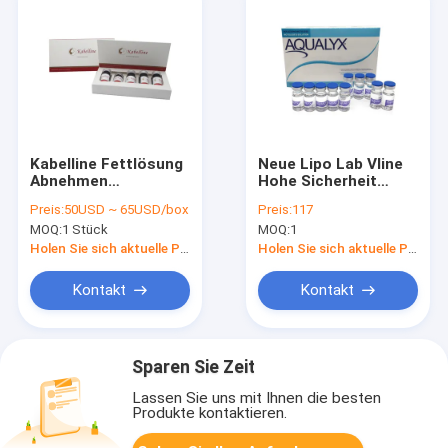
Kabelline Fettlösung
Neue Lipo Lab Vline
Abnehmen
Hohe Sicherheit
Injektionslösung 5
Schnelle Wirkung
Preis:
50USD ~ 65USD/box
Preis:
117
Durchstechflaschen
Kleine
MOQ:
1 Stück
MOQ:
1
Nebenwirkungen
Schnelle Formgebung
Holen Sie sich aktuelle Preis
Holen Sie sich aktuelle Preis
zum Auflösen
Kieferlinie Fett
Kontakt
Kontakt
Lipovela Zitrone
Flasche Aqualyx
Sparen Sie Zeit
Lassen Sie uns mit Ihnen die besten
Produkte kontaktieren.