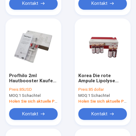
Kontakt
Kontakt
Profhilo 2ml
Korea Die rote
Hautbooster Kaufen
Ampule Lipolyse
Hyaluronsäure
Lösung für Gesicht
Preis:
85USD
Preis:
85 dollar
Injektionsmittel
und Körper
MOQ:
1 Schachtel
MOQ:
1 Schachtel
Hautveränderung
Holen Sie sich aktuelle Preis
Holen Sie sich aktuelle Preis
Kontakt
Kontakt