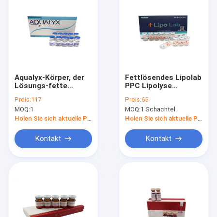
Aqualyx-Körper, der
Fettlösendes Lipolab
Lösungs-fette
PPC Lipolyse
Auflösungseinspritzungen
Injektion Bauch 10*8
Preis:
117
Preis:
65
8ml für schnellen
ml
MOQ:
1
MOQ:
1 Schachtel
fetten Brand
abnimmt
Holen Sie sich aktuelle Preis
Holen Sie sich aktuelle Preis
Kontakt
Kontakt
Haus
Produkte
Über uns