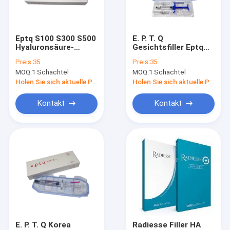
Fabrik-Ausflug
Qualitätskontrolle
Eptq S100 S300 S500
E. P. T. Q
Hyaluronsäure-
Gesichtsfiller Eptq
Treten Sie mit uns in Verbindung
Injektionsfiller für
S100 S300 S500
Preis:
35
Preis:
35
das Gesicht
Hyaluronsäure Falten
MOQ:
1 Schachtel
MOQ:
1 Schachtel
entfernen
Nachrichten
Holen Sie sich aktuelle Preis
Holen Sie sich aktuelle Preis
Fordern Sie ein Zitat
Kontakt
Kontakt
Shopping Online
Hyaluronsäure-Hautfüller
Hyaluronsäurefaltenfüller
Hyaluronsäure-Einspritzungs-Füller
E. P. T. Q Korea
Radiesse Filler HA