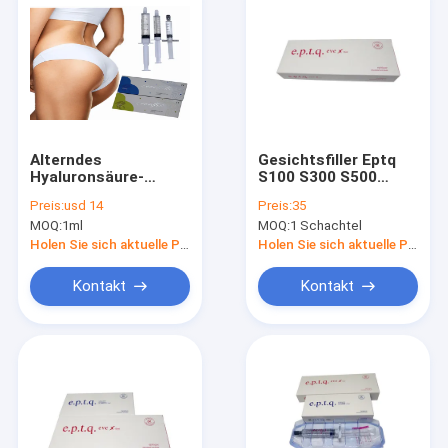
Alterndes
Gesichtsfiller Eptq
Hyaluronsäure-
S100 S300 S500
Einspritzungs-
Hyaluronsäure
Preis:
usd 14
Preis:
35
Antikreuz verband
Injektion
MOQ:
1ml
MOQ:
1 Schachtel
Derma-Füller 50ml
Hyaluronsäure
Hautfiller für das
Holen Sie sich aktuelle Preis
Holen Sie sich aktuelle Preis
Gesicht
Kontakt
Kontakt
Haus
Produkte
Über uns