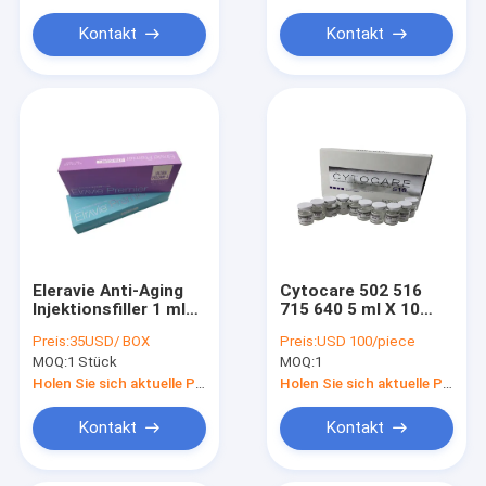
Kontakt
Kontakt
Eleravie Anti-Aging
Cytocare 502 516
Injektionsfiller 1 ml
715 640 5 ml X 10
HA Eleravie Volumen
Schüssel 5 Schüssel
Preis:
35USD/ BOX
Preis:
USD 100/piece
tief
Serum Cytocare
MOQ:
1 Stück
MOQ:
1
Holen Sie sich aktuelle Preis
Holen Sie sich aktuelle Preis
Kontakt
Kontakt