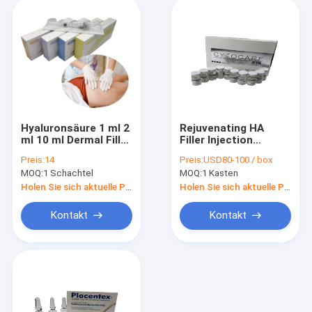
Hyaluronsäure 1 ml 2
Rejuvenating HA
ml 10 ml Dermal Filler
Filler Injection
Brust Injektion Preis
Cytocare 532 526
Preis:
14
Preis:
USD80-100 / box
für
715 Verbesserung
MOQ:
1 Schachtel
MOQ:
1 Kasten
Gesichtsbrustvergrößerung
des Hauttonus
Holen Sie sich aktuelle Preis
Holen Sie sich aktuelle Preis
Kontakt
Kontakt