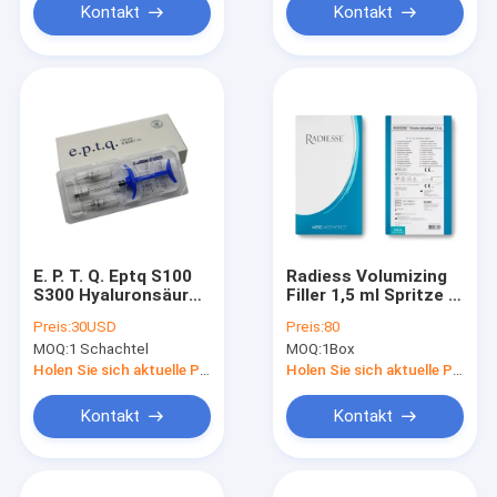
Kontakt
Kontakt
E. P. T. Q. Eptq S100
Radiess Volumizing
S300 Hyaluronsäure
Filler 1,5 ml Spritze 1
Ha Füllstoff
ml 1,5 ml 3 ml 0,8cc
Preis:
30USD
Preis:
80
Faltenfüllstoff
1,5cc 3cc
MOQ:
1 Schachtel
MOQ:
1Box
Holen Sie sich aktuelle Preis
Holen Sie sich aktuelle Preis
Kontakt
Kontakt