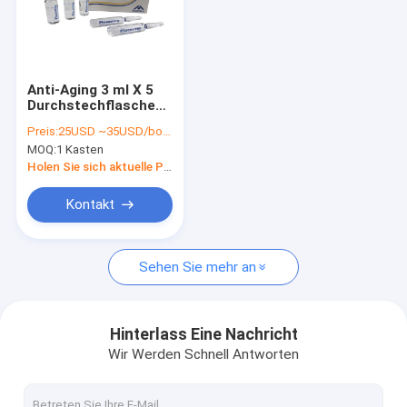
Anti-Aging 3 ml X 5
Durchstechflaschen
Hyaluronsäure für
Preis:
25USD ~35USD/bottle
Falten auflösen
MOQ:
1 Kasten
Holen Sie sich aktuelle Preis
Kontakt
Sehen Sie mehr an
Hinterlass Eine Nachricht
Wir Werden Schnell Antworten