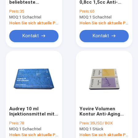
beliebteste
0,8cc 1,5cc Anti-
Hautfüller stellen Füller gegenüber
Gesichtsfüllmittel
Aging für
Preis:
35
Preis:
65
Eptq S100 S300 S500
Gesichtsfalten Filler
MOQ:
Fette Auflösungseinspritzungen
1 Schachtel
MOQ:
1 Schachtel
Hyaluronsäure
Injektion Anti-Aging
Holen Sie sich aktuelle Preis
Holen Sie sich aktuelle Preis
Einspritzung Filorga 135HA
Kontakt
Kontakt
Faden PDO PCL PLLA
Rf-Schönheitsmaschine
Hyaluronsäure-Stift
Goldprotein-Peptid
Weibliches Festziehengel
Audrey 10 ml
Yovire Volumen
Planierungsausrüstung Derma
Injektionsmittel mit
Kontur Anti-Aging
Gesäßvergrößerungsfiller
Injektionsfüllmittel
Preis:
78
Preis:
35USD/ BOX
M Audrey
HA Yovire
Mikrocannula-Nadel
MOQ:
1 Schachtel
MOQ:
1 Stück
Holen Sie sich aktuelle Preis
Holen Sie sich aktuelle Preis