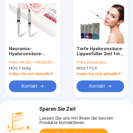
Neuramis-
Tiefe Hyaluronsäure-
Hyaluronsäure-
Lippenfüller 2ml 1ml
entfernen Hautfüller-
weibliches
Preis:
10USD ~14USD/bottle
Preis:
22usd /pcs
Falten für
injizierbares Soem
MOQ:
1-teilig
MOQ:
1 PCS
Schönheits-Klinik
Holen Sie sich aktuelle Preis
Holen Sie sich aktuelle Preis
Kontakt
Kontakt
Sparen Sie Zeit
Lassen Sie uns mit Ihnen die besten
Produkte kontaktieren.