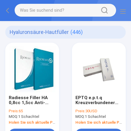
Hyaluronsäure-Hautfüller
(446)
Radiesse Filler HA
EPTQ e.p.t.q
0,8cc 1,5cc Anti-
Kreuzverbundener
Aging für
Natriumhyaluronat
Preis:
65
Preis:
30USD
Gesichtsfalten
CE-zertifizierter HA-
MOQ:
1 Schachtel
MOQ:
1 Schachtel
entfernen
Füllstoff
Holen Sie sich aktuelle Preis
Holen Sie sich aktuelle Preis