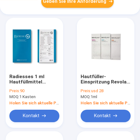
Geben Sie Ihre Anforderung
Radiesses 1 ml
Hautfüller-
Hautfüllmittel
Einspritzung Revolax
Injektionsmittel
der Hyaluronsäure-
Preis:
90
Preis:
usd 28
Kollagen Falten
1ml tief online
MOQ:
1 Kasten
MOQ:
1ml
entfernen
Gesichtspflege
Holen Sie sich aktuelle Preis
Holen Sie sich aktuelle Preis
Kontakt
Kontakt