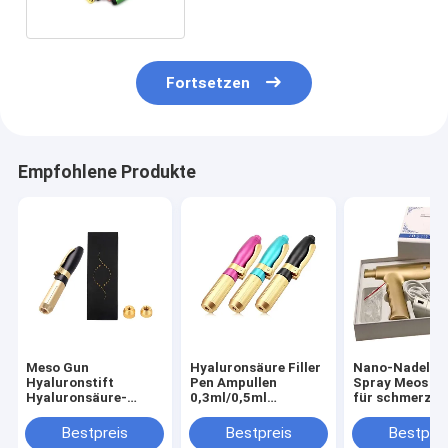
Fortsetzen
Empfohlene Produkte
Meso Gun
Hyaluronsäure Filler
Nano-Nadel S
Hyaluronstift
Pen Ampullen
Spray Meos Pi
Hyaluronsäure-
0,3ml/0,5ml
für schmerzlo
Injektor
Hyaluron Pen für
Injektionen
Hyaluronstift
Anti-Falten
Mesotherapie 
Bestpreis
Bestpreis
Bestprei
Lippenvergrößerung