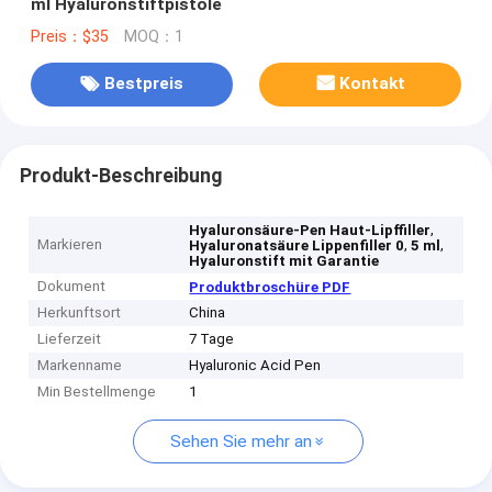
ml Hyaluronstiftpistole
Preis：$35
MOQ：1
Bestpreis
Kontakt
Produkt-Beschreibung
,
Hyaluronsäure-Pen Haut-Lipffiller
Markieren
,
,
Hyaluronatsäure Lippenfiller 0
5 ml
Hyaluronstift mit Garantie
Dokument
Produktbroschüre PDF
Herkunftsort
China
Lieferzeit
7 Tage
Markenname
Hyaluronic Acid Pen
Min Bestellmenge
1
Sehen Sie mehr an