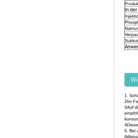
Produ
In der
Injekt
Phosph
Natriu
Verpa
Subkut
Anwe
Wi
1. Sch
2Im Fa
3Auf d
empfoh
konsum
4Diese
5. Bei
Adipos