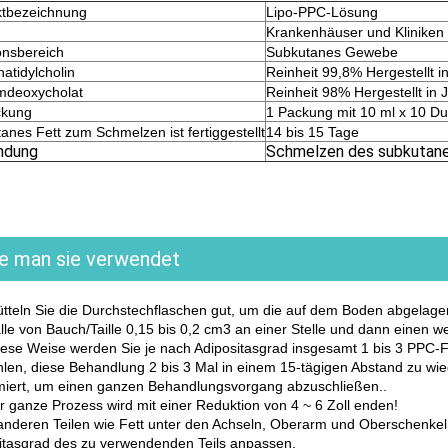
ktbezeichnung
Lipo-PPC-Lösung
Krankenhäuser und Kliniken
ionsbereich
Subkutanes Gewebe
atidylcholin
Reinheit 99,8% Hergestellt i
mdeoxycholat
Reinheit 98% Hergestellt in 
ckung
1 Packung mit 10 ml x 10 Du
anes Fett zum Schmelzen ist fertiggestellt
14 bis 15 Tage
ndung
Schmelzen des subkutane
e man sie verwendet
ütteln Sie die Durchstechflaschen gut, um die auf dem Boden abgelager
lle von Bauch/Taille 0,15 bis 0,2 cm3 an einer Stelle und dann einen we
iese Weise werden Sie je nach Adipositasgrad insgesamt 1 bis 3 PPC
len, diese Behandlung 2 bis 3 Mal in einem 15-tägigen Abstand zu wied
iert, um einen ganzen Behandlungsvorgang abzuschließen..
r ganze Prozess wird mit einer Reduktion von 4 ~ 6 Zoll enden!
 anderen Teilen wie Fett unter den Achseln, Oberarm und Oberschenk
itasgrad des zu verwendenden Teils anpassen.