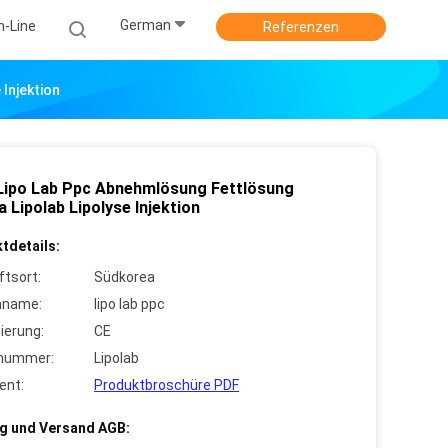
German
n-Line
Referenzen
Injektion
Lipo Lab Ppc Abnehmlösung Fettlösung
a Lipolab Lipolyse Injektion
tdetails:
ftsort:
Südkorea
nname:
lipo lab ppc
zierung:
CE
lnummer:
Lipolab
ent:
Produktbroschüre PDF
g und Versand AGB: