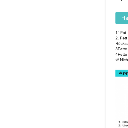
Ha
1" Fat 
2. Fet
Rückse
3Fette
4Fette
※ Nich