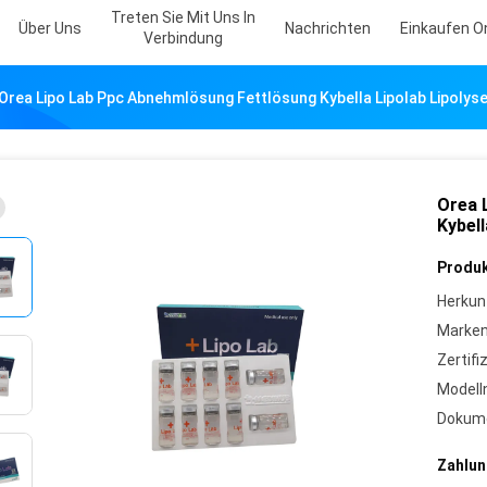
Treten Sie Mit Uns In
Über Uns
Nachrichten
Einkaufen O
Verbindung
Orea Lipo Lab Ppc Abnehmlösung Fettlösung Kybella Lipolab Lipolyse 
Orea 
Kybell
Produk
Herkun
Marke
Zertifi
Model
Dokum
Zahlun