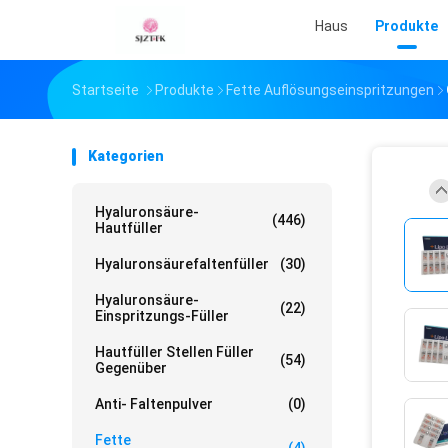
Haus
Produkte
Startseite
Produkte
Fette Auflösungseinspritzungen
Kategorien
Hyaluronsäure-
(446)
Hautfüller
Hyaluronsäurefaltenfüller
(30)
Hyaluronsäure-
(22)
Einspritzungs-Füller
Hautfüller Stellen Füller
(54)
Gegenüber
Anti- Faltenpulver
(0)
Fette