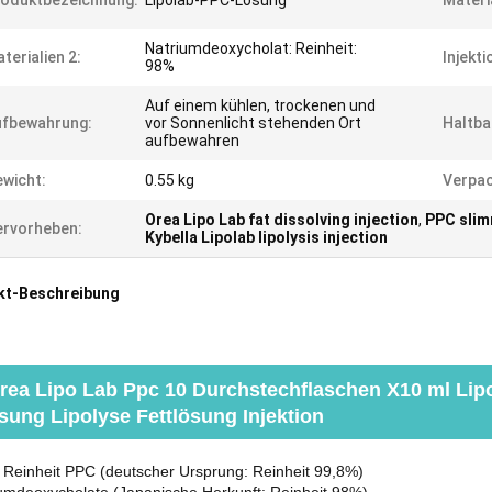
oduktbezeichnung:
Lipolab-PPC-Lösung
Materi
Natriumdeoxycholat: Reinheit:
terialien 2:
Injekt
98%
Auf einem kühlen, trockenen und
ufbewahrung:
vor Sonnenlicht stehenden Ort
Haltba
aufbewahren
wicht:
0.55 kg
Verpac
Orea Lipo Lab fat dissolving injection
,
PPC slim
rvorheben:
Kybella Lipolab lipolysis injection
kt-Beschreibung
rea Lipo Lab Ppc 10 Durchstechflaschen X10 ml Lipo
sung Lipolyse Fettlösung Injektion
 Reinheit PPC (deutscher Ursprung: Reinheit 99,8%)