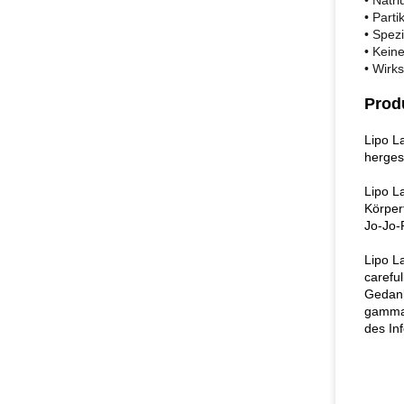
• Natr
• Parti
• Spezi
• Keine
• Wirk
Prod
Lipo L
herges
Lipo L
Körper
Jo-Jo
Lipo La
carefu
Gedank
gamma-
des Inf