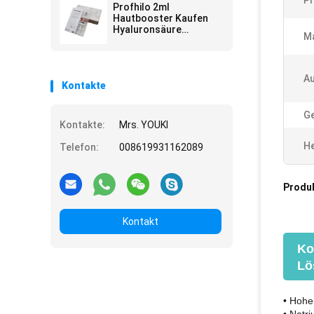
Pr
Profhilo 2ml
Hautbooster Kaufen
Hyaluronsäure
Ma
Injektionsmittel
Hautveränderung
A
Kontakte
Ge
Kontakte:
Mrs. YOUKI
He
Telefon:
008619931162089
Produ
Kontakt
Ko
Lö
• Hohe