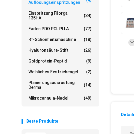
(4)
Auflösungseinspritzungen
Einspritzung Filorga
(34)
135HA
Faden PDO PCL PLLA
(77)
Rf-Schönheitsmaschine
(18)
Hyaluronsäure-Stift
(26)
Goldprotein-Peptid
(9)
Weibliches Festziehengel
(2)
Planierungsausrüstung
(14)
Derma
Mikrocannula-Nadel
(49)
Detail
Beste Produkte