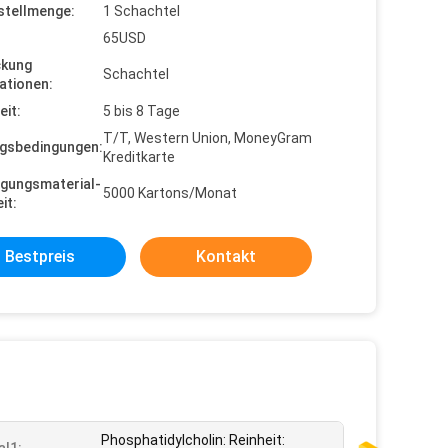
stellmenge:
1 Schachtel
65USD
ckung
Schachtel
ationen:
eit:
5 bis 8 Tage
T/T, Western Union, MoneyGram
gsbedingungen:
Kreditkarte
gungsmaterial-
5000 Kartons/Monat
it:
Bestpreis
Kontakt
Phosphatidylcholin: Reinheit: