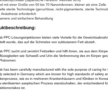
iumdeoxycholate (Japanische Herkunft: Reinheit 98%)
kel mit einer Größe von 50 bis 70 Nanomikronen, kleiner als eine Zelle
elle sterile Technologie (geruchlose, nicht-pigmentierte, sterile Technol
 Anästhesie erforderlich
samere und einfachere Behandlung
uktbeschreibung:
ab PPC-Lösungsinjektionen bieten viele Vorteile für die Gewichtsabnahm
tellt wurde, das auf die Schmelze von subkutanem Fett abzielt..
ab PPC sucht und zerstört Fettzellen und hilft ihnen, sie aus dem Kör
flüssigkeiten wie Schweiß und Urin.die Verbrennung des im Körper ges
-Phänomen.
b has been carefully manufactured with the sole purpose of caring for t
lly selected in Germany which are known for high standards of safety an
enprozess, wie es in mehreren Krankenhäusern und Kliniken in Korea
sterilisierten aseptischen Prozess standzuhalten, der entscheidend fü
ektionsrisikos ist..