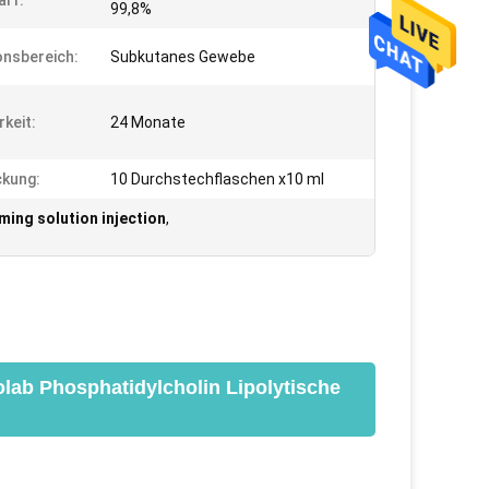
al1:
99,8%
ionsbereich:
Subkutanes Gewebe
rkeit:
24 Monate
kung:
10 Durchstechflaschen x10 ml
ming solution injection
,
lab Phosphatidylcholin Lipolytische