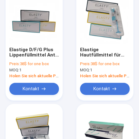
Elastige D/F/G Plus
Elastige
Lippenfüllmittel Anti-
Hautfüllmittel für
Aging-
Lippen Fast D-plus /
Preis:
38$ for one box
Preis:
38$ for one box
Hyaluronsäure-
F-plus / G-plus
MOQ:
1
MOQ:
1
Füllmittel
Holen Sie sich aktuelle Preis
Holen Sie sich aktuelle Preis
Kontakt
Kontakt
Haus
Produkte
Über uns