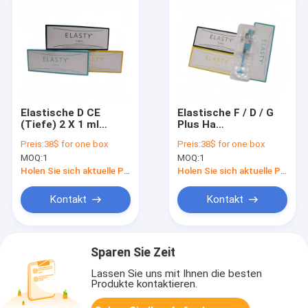
Elastische D CE
Elastische F / D / G
(Tiefe) 2 X 1 ml
Plus Ha
Hyaluronsäure
Hautfüllmittel
Preis:
38$ for one box
Preis:
38$ for one box
Hautfüllmittel für
Hyaluronsäure
MOQ:
1
MOQ:
1
Gesichts- und
Hautfüllmittel
Körpergestaltung
Holen Sie sich aktuelle Preis
Holen Sie sich aktuelle Preis
Kontakt
Kontakt
Sparen Sie Zeit
Lassen Sie uns mit Ihnen die besten
Produkte kontaktieren.