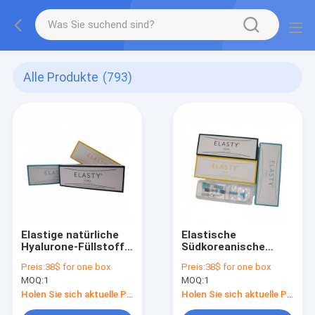
Alle Produkte
(793)
Elastige natürliche
Elastische
Hyalurone-Füllstoff 1
Südkoreanische
ml Spritze Volumen
Hyaluronsäure-
Preis:
38$ for one box
Preis:
38$ for one box
Füllung 1 ml
MOQ:
1
MOQ:
1
Holen Sie sich aktuelle Preis
Holen Sie sich aktuelle Preis