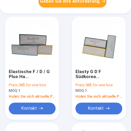
Geben Sie Ihre Anforderung
Elastische F / D / G
Elasty G D F
Plus Ha
Südkorea
Hautfüllmittel
Hyaluronsäure-
Preis:
38$ for one box
Preis:
38$ for one box
Füllstoff
MOQ:
1
MOQ:
1
Holen Sie sich aktuelle Preis
Holen Sie sich aktuelle Preis
Kontakt
Kontakt