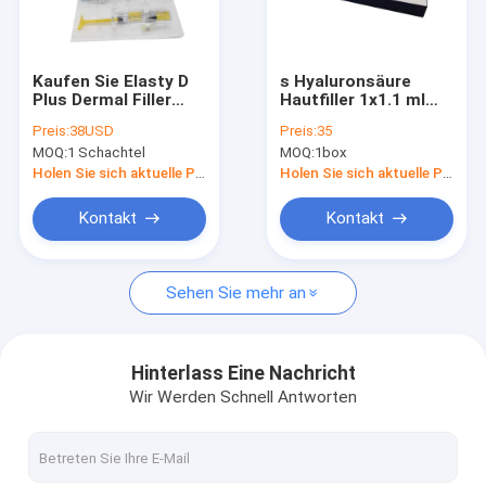
Fabrik-Ausflug
Qualitätskontrolle
Kaufen Sie Elasty D
s Hyaluronsäure
Plus Dermal Filler
Hautfiller 1x1.1 ml
Treten Sie mit uns in Verbindung
Hyaluronsäure
Lipfiller
Preis:
38USD
Preis:
35
Injektion
MOQ:
1 Schachtel
MOQ:
1box
Nachrichten
Holen Sie sich aktuelle Preis
Holen Sie sich aktuelle Preis
Fordern Sie ein Zitat
Kontakt
Kontakt
Shopping Online
Sehen Sie mehr an
Hyaluronsäure-Hautfüller
Hinterlass Eine Nachricht
Wir Werden Schnell Antworten
Hyaluronsäurefaltenfüller
Hyaluronsäure-Einspritzungs-Füller