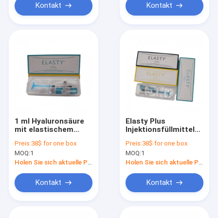
Kontakt
Kontakt
1 ml Hyaluronsäure
Elasty Plus
mit elastischem
Injektionsfüllmittel
Füllstoff
reduzieren Falten
Preis:
38$ for one box
Preis:
38$ for one box
Injektionsfiller
Körperverjüngung
MOQ:
1
MOQ:
1
Holen Sie sich aktuelle Preis
Holen Sie sich aktuelle Preis
Kontakt
Kontakt