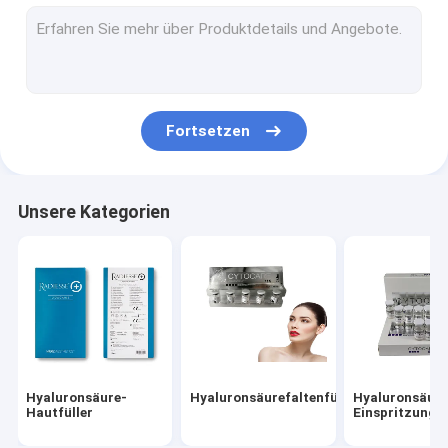
Hautfüller stellen Füller gegenüber
Fette Auflösungseinspritzungen
Einspritzung Filorga 135HA
Fortsetzen
Faden PDO PCL PLLA
Rf-Schönheitsmaschine
Unsere Kategorien
Hyaluronsäure-Stift
Goldprotein-Peptid
Weibliches Festziehengel
Planierungsausrüstung Derma
Hyaluronsäure-
Hyaluronsäurefaltenfüller
Hyaluronsäure
Mikrocannula-Nadel
Hautfüller
Einspritzungs-