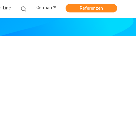
German
n-Line
Referenzen