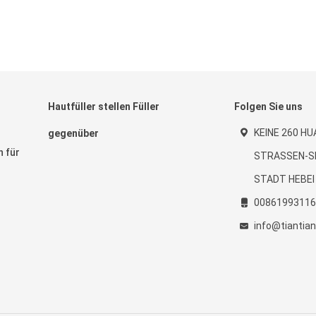
Hautfüller stellen Füller
Folgen Sie uns
KEINE 260 H
gegenüber
n für
STRASSEN-S
STADT HEBEI
00861993116
info@tiantia