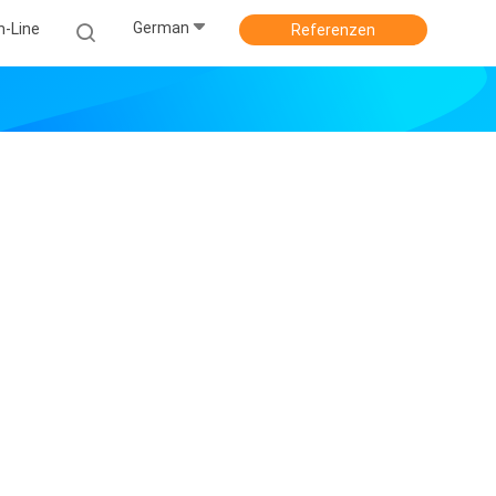
German
n-Line
Referenzen