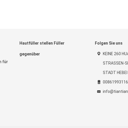
Hautfüller stellen Füller
Folgen Sie uns
KEINE 260 H
gegenüber
n für
STRASSEN-S
STADT HEBEI
00861993116
info@tiantia